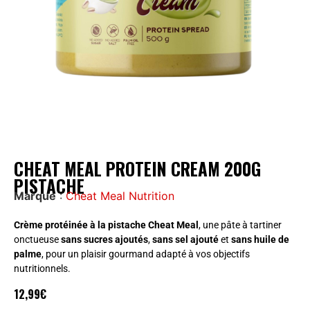
CHEAT MEAL PROTEIN CREAM 200G
PISTACHE
Marque
:
Cheat Meal Nutrition
Crème protéinée à la pistache Cheat Meal
, une pâte à tartiner
onctueuse
sans sucres ajoutés
,
sans sel ajouté
et
sans huile de
palme
, pour un plaisir gourmand adapté à vos objectifs
nutritionnels.
12,99
€