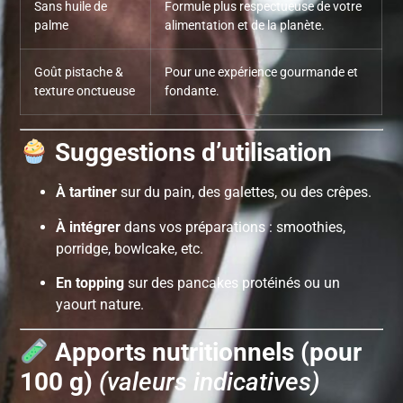
Sans huile de
Formule plus respectueuse de votre
palme
alimentation et de la planète.
Goût pistache &
Pour une expérience gourmande et
texture onctueuse
fondante.
Suggestions d’utilisation
À tartiner
sur du pain, des galettes, ou des crêpes.
À intégrer
dans vos préparations : smoothies,
porridge, bowlcake, etc.
En topping
sur des pancakes protéinés ou un
yaourt nature.
Apports nutritionnels (pour
100 g)
(valeurs indicatives)