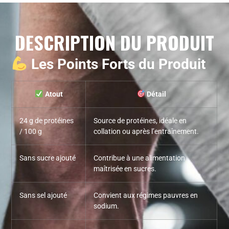
DESCRIPTION DU PRODUIT
Les Points Forts du Produit
Atout
Détail
24 g de protéines
Source de protéines, idéale en
/ 100 g
collation ou après l’entraînement.
Sans sucre ajouté
Contribue à une alimentation
maîtrisée en sucres.
Sans sel ajouté
Convient aux régimes pauvres en
sodium.