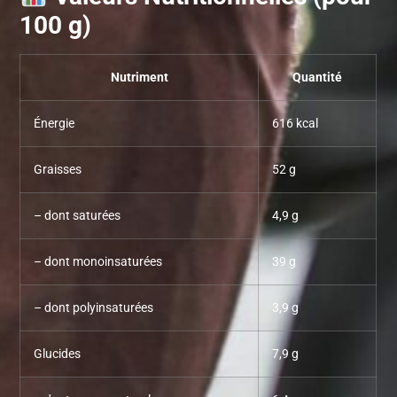
100 g)
Nutriment
Quantité
Énergie
616 kcal
Graisses
52 g
– dont saturées
4,9 g
– dont monoinsaturées
39 g
– dont polyinsaturées
3,9 g
Glucides
7,9 g