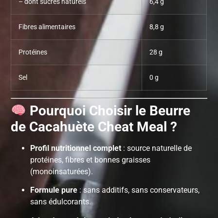
– dont sucres naturels
6,4 g
Fibres alimentaires
8,8 g
Protéines
28 g
Sel
0 g
Pourquoi Choisir le Beurre
de Cacahuète Cheat Meal ?
Profil nutritionnel complet
: source naturelle de
protéines, fibres et bonnes graisses
(monoinsaturées).
Formule pure
: sans additifs, sans conservateurs,
sans édulcorants.