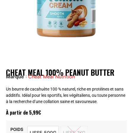
CHEAT MEAL 100% PEANUT BUTTER
Marque
:
Cheat Meal Nutrition
Un beurre de cacahuète 100 % naturel, riche en protéines et sans
additifs. Idéal pour les sportifs, les végétaliens, ou toute personne
à la recherche d’une collation saine et savoureuse.
À partir de
5,99
€
POIDS
LISSE 500G
LISSE 1KG