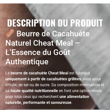
DESCRIPTION DU PRODUIT
Beurre de Cacahuète
Naturel Cheat Meal –
L’Essence du Goût
Authentique
Le
beurre de cacahuète Cheat Meal
est fabriqué
uniquement à partir de cacahuètes grillées
, sans ajout
d’huile, de sel ou de sucre. Sa composition minimaliste et
sa
haute qualité nutritionnelle
en font une option idéale
pour tous ceux qui recherchent
une alimentation
naturelle, performante et savoureuse
.