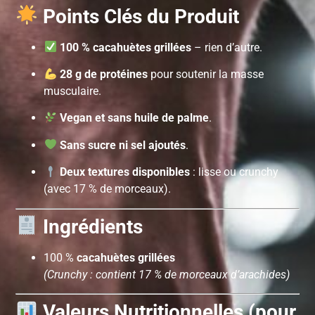
Points Clés du Produit
100 % cacahuètes grillées
– rien d’autre.
28 g de protéines
pour soutenir la masse
musculaire.
Vegan et sans huile de palme
.
Sans sucre ni sel ajoutés
.
Deux textures disponibles
: lisse ou crunchy
(avec 17 % de morceaux).
Ingrédients
100 %
cacahuètes grillées
(Crunchy : contient 17 % de morceaux d’arachides)
Valeurs Nutritionnelles (pour