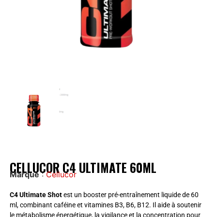
CELLUCOR C4 ULTIMATE 60ML
Marque
:
Cellucor
C4 Ultimate Shot
est un booster pré-entraînement liquide de 60
ml, combinant caféine et vitamines B3, B6, B12. Il aide à soutenir
le métabolisme énergétique, la vigilance et la concentration pour