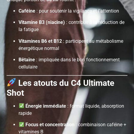
Caféine
: pour soutenir la vigilance et l’attention
Vitamine B3 (niacine)
: contribue à la réduction de
la fatigue
Vitamines B6 et B12
: participent au métabolisme
énergétique normal
Bêtaïne
: impliquée dans le bon fonctionnement
cellulaire
Les atouts du C4 Ultimate
Shot
Énergie immédiate
: format liquide, absorption
rapide
Focus et concentration
: combinaison caféine +
vitamines B