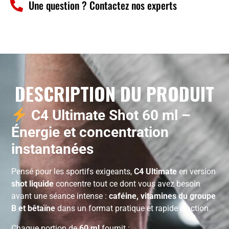
Une question ? Contactez nos experts
DESCRIPTION DU PRODUIT
C4 Ultimate Shot 60 ml –
Énergie et concentration
instantanées
Pensé pour les sportifs exigeants,
C4 Ultimate
en version
shot liquide
concentre tout ce dont vous avez besoin
avant une séance intense :
caféine, vitamines du groupe
B et bêtaïne
dans un format pratique et rapide d’action.
Chaque portion de
60 ml
fournit :