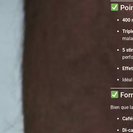
Poin
400 
Trip
mala
5 st
perf
Effe
Idéal
For
Bien que l
Café
Di-c