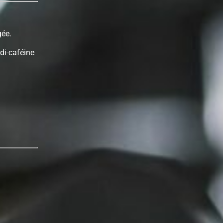
gée.
di-caféine