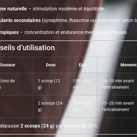
ine naturelle
– stimulation modérée et équilibrée.
ulants secondaires
(synephrine, theacrine ou yohimbine, selon lo
ropiques
– concentration et endurance mentale optimisées.
eils d’utilisation
ilisateur
Dose
Eau
Moment
(test de
1 scoop (12
150–200
15–20 min avant
)
g)
ml
l’entraînement
2 scoops (24
200–250
15–20 min avant
g)
ml
l’entraînement
 dépasser
2 scoops (24 g)
par période de 24 h.