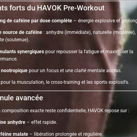
ts forts du HAVOK Pre-Workout
mg de caféine par dose complète
– énergie explosive et prolon
le source de caféine
: anhydre (immédiate), naturelle (modérée), 
te (soutenue).
imulants synergiques
pour repousser la fatigue et maximiser la
ormance.
t nootropique
pour un focus et une clarté mentale accrus.
 pour la musculation, le cross-training et les sports explosifs.
mule avancée
a composition exacte reste confidentielle, HAVOK repose sur :
ine anhydre
– effet rapide.
aféine malate
– libération prolongée et régulière.