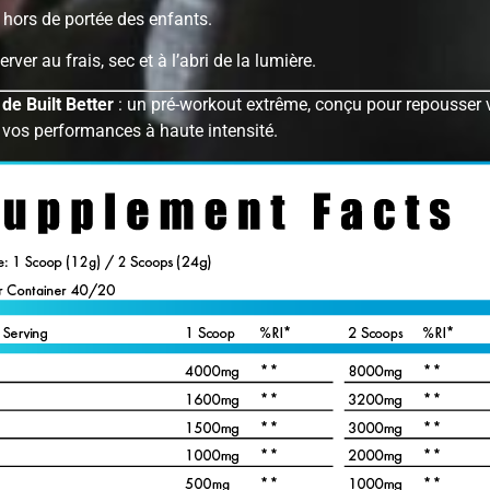
 hors de portée des enfants.
rver au frais, sec et à l’abri de la lumière.
e Built Better
: un pré-workout extrême, conçu pour repousser 
r vos performances à haute intensité.