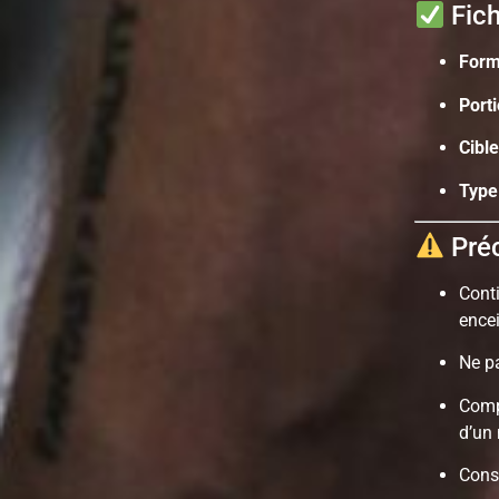
Fich
Form
Port
Cible
Type
Préc
Cont
encei
Ne p
Compl
d’un 
Cons