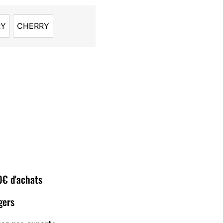
RY
CHERRY
AZBERRY
CHERRY
80€ d'achats
gers