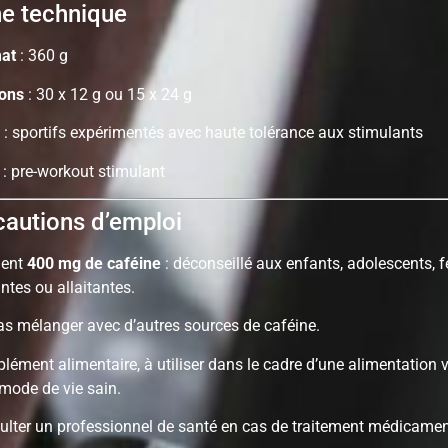
e technique
at
: 360 g
ions
: 30 x 12 g ou 15 x 24 g
: sportifs expérimentés avec haute tolérance aux stimulants
: pre-workout stimulant
autions d’emploi
ient
400 mg de caféine
: déconseillé aux enfants, adolescents,
ntes ou allaitantes.
as mélanger avec d’autres sources de caféine.
ément alimentaire, à utiliser dans le cadre d’une alimentation v
mode de vie sain.
ulter un professionnel de santé en cas de traitement médicame