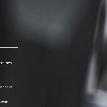
 femmes
ariée et
nteux.