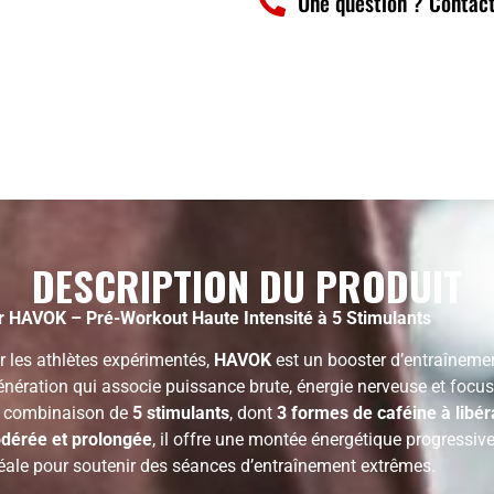
Une question ? Contact
DESCRIPTION DU PRODUIT
er HAVOK – Pré-Workout Haute Intensité à 5 Stimulants
 les athlètes expérimentés,
HAVOK
est un booster d’entraîneme
énération qui associe puissance brute, énergie nerveuse et focu
a combinaison de
5 stimulants
, dont
3 formes de caféine à libér
odérée et prolongée
, il offre une montée énergétique progressive
déale pour soutenir des séances d’entraînement extrêmes.