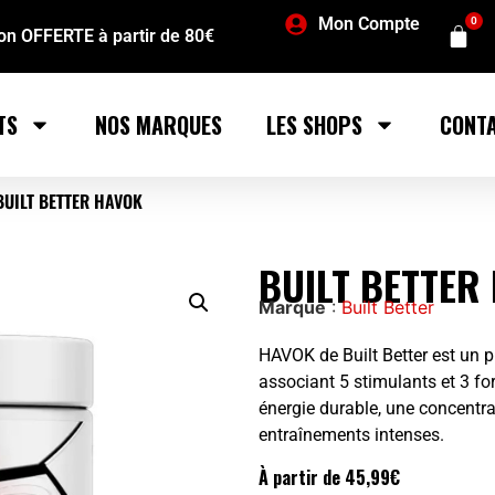
Mon Compte
0
son OFFERTE à partir de 80€
TS
NOS MARQUES
LES SHOPS
CONT
BUILT BETTER HAVOK
BUILT BETTER
Marque
:
Built Better
HAVOK de Built Better est un p
associant 5 stimulants et 3 f
énergie durable, une concentra
entraînements intenses.
À partir de
45,99
€