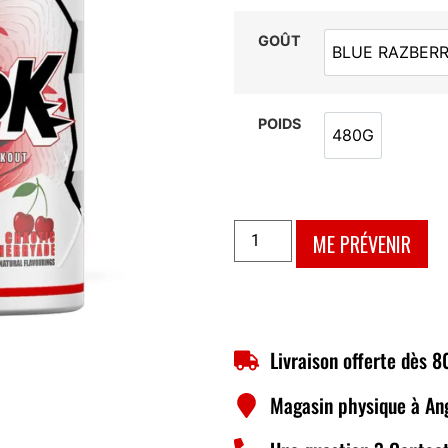
GOÛT
BLUE RAZBER
BLUE R
POIDS
480G
480G
ME PRÉVENIR
Livraison offerte dès 
Magasin physique à An