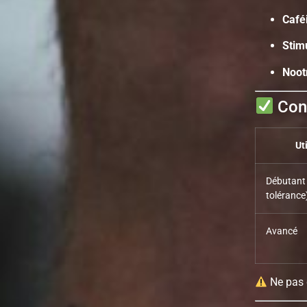
Café
Stim
Noot
Cons
Ut
Débutant 
tolérance
Avancé
Ne pas