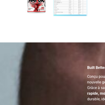
Built Bett
Conçu pour
nouvelle g
Grâce à s
rapide, m
durable, i