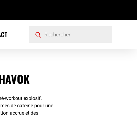
ACT
 HAVOK
ré-workout explosif,
ormes de caféine pour une
tion accrue et des