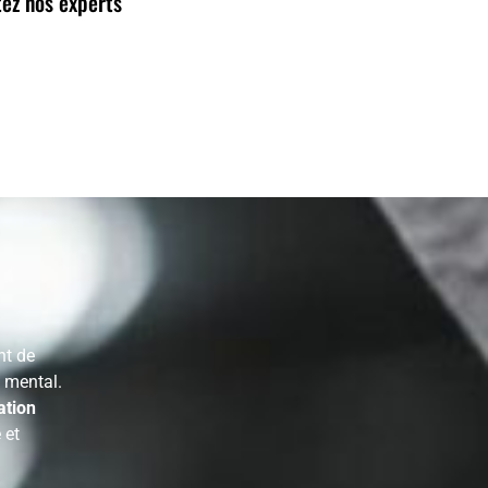
ez nos experts
nt de
s mental.
ation
 et