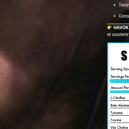
Tenir
Conse
HAVOK d
et souteni