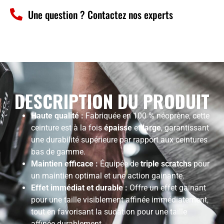
Une question ? Contactez nos experts
DESCRIPTION DU PRODUIT
Haute qualité :
Fabriquée en 100 % néoprène, cette
ceinture est à la fois
épaisse
et
large
, garantissant
une durabilité supérieure par rapport aux ceintures
bas de gamme.
Maintien efficace :
Équipée de
triple scratchs
pour
un maintien optimal et une action gainante.
Effet immédiat et durable :
Offre un effet gainant
pour une taille visiblement affinée immédiatement,
tout en favorisant la sudation pour une taille
affinée durablement.