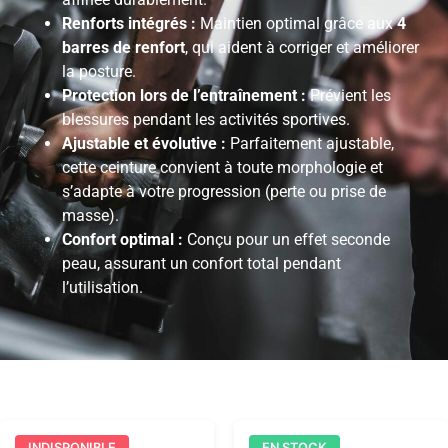
Renforts intégrés :
Maintien optimal grâce aux
4
barres de renfort
, qui aident à corriger et améliorer
la posture.
Protection lors de l’entraînement :
Prévient les
blessures pendant les activités sportives.
Ajustable et évolutive :
Parfaitement ajustable,
cette ceinture convient à toute morphologie et
s’adapte à votre progression (perte ou prise de
masse).
Confort optimal :
Conçu pour un effet seconde
peau, assurant un confort total pendant
l’utilisation.
INDISPONIBLE
EN STOCK