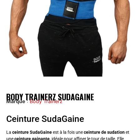
BODY TRAINERZ SUDAGAINE
Marque
:
Body Trainerz
Ceinture SudaGaine
La
ceinture SudaGaine
est à la fois une
ceinture de sudation
et
une
ceinture gainante
, idéale pour affiner le tour de taille. Elle