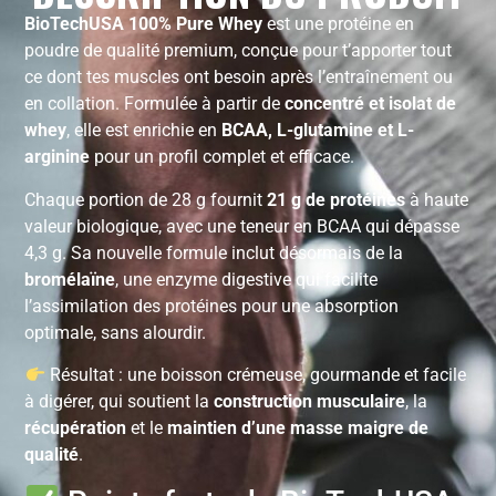
BioTechUSA 100% Pure Whey
est une protéine en
poudre de qualité premium, conçue pour t’apporter tout
ce dont tes muscles ont besoin après l’entraînement ou
en collation. Formulée à partir de
concentré et isolat de
whey
, elle est enrichie en
BCAA, L-glutamine et L-
arginine
pour un profil complet et efficace.
Chaque portion de 28 g fournit
21 g de protéines
à haute
valeur biologique, avec une teneur en BCAA qui dépasse
4,3 g. Sa nouvelle formule inclut désormais de la
bromélaïne
, une enzyme digestive qui facilite
l’assimilation des protéines pour une absorption
optimale, sans alourdir.
Résultat : une boisson crémeuse, gourmande et facile
à digérer, qui soutient la
construction musculaire
, la
récupération
et le
maintien d’une masse maigre de
qualité
.