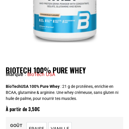
BIOTECH 100% PURE WHEY
Marque
:
BioTech USA
BioTechUSA 100% Pure Whey
: 21 g de protéines, enrichie en
BCAA, glutamine & arginine. Une whey crémeuse, sans gluten ni
huile de palme, pour nourrir tes muscles.
À partir de
3,50
€
GOÛT
FRAISE
VANILLE