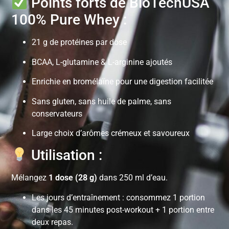
Points forts de BioTechUSA
100% Pure Whey :
21 g de protéines par dose
BCAA, L-glutamine & L-arginine ajoutés
Enrichie en bromélaïne pour une digestion facilitée
Sans gluten, sans huile de palme, sans
conservateurs
Large choix d’arômes crémeux et savoureux
Utilisation :
Mélangez
1 dose (28 g)
dans 250 ml d’eau.
Les jours d’entraînement : consommez 1 portion
dans les 45 minutes post-workout + 1 portion entre
deux repas.