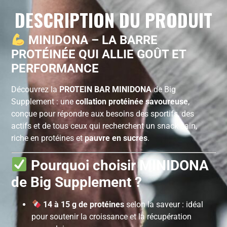
DESCRIPTION DU PRODUIT
MINIDONA – LA BARRE
PROTÉINÉE QUI ALLIE GOÛT ET
PERFORMANCE
Découvrez la
PROTEIN BAR MINIDONA
de Big
Supplement : une
collation protéinée savoureuse
,
conçue pour répondre aux besoins des sportifs, des
actifs et de tous ceux qui recherchent un snack sain,
riche en protéines et
pauvre en sucres
.
Pourquoi choisir MINIDONA
de Big Supplement ?
14 à 15 g de protéines
selon la saveur : idéal
pour soutenir la croissance et la récupération