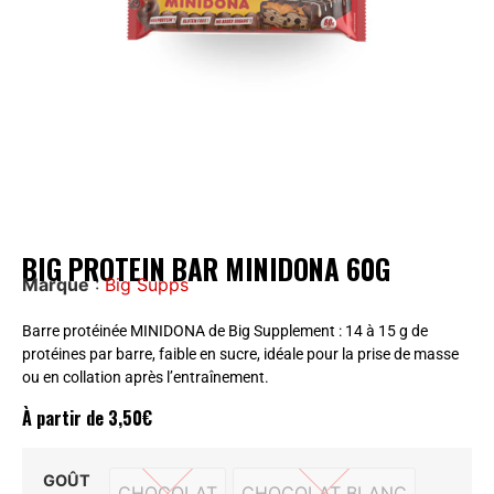
BIG PROTEIN BAR MINIDONA 60G
Marque
:
Big Supps
Barre protéinée MINIDONA de Big Supplement : 14 à 15 g de
protéines par barre, faible en sucre, idéale pour la prise de masse
ou en collation après l’entraînement.
À partir de
3,50
€
GOÛT
CHOCOLAT
CHOCOLAT BLANC