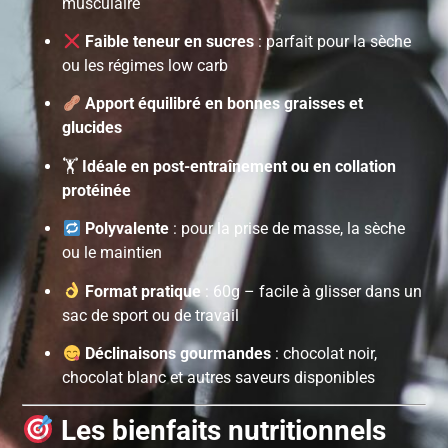
musculaire
Faible teneur en sucres
: parfait pour la sèche
ou les régimes low carb
Apport équilibré en bonnes graisses et
glucides
🏋️
Idéale en post-entraînement ou en collation
protéinée
Polyvalente
: pour la prise de masse, la sèche
ou le maintien
Format pratique
: 60g – facile à glisser dans un
sac de sport ou de travail
Déclinaisons gourmandes
: chocolat noir,
chocolat blanc et autres saveurs disponibles
Les bienfaits nutritionnels