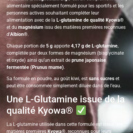
alimentaire spécialement formulé pour les sportifs et les
personnes actives souhaitant compléter leur
alimentation avec de la
L-glutamine de qualité Kyowa®
et du
magnésium
issu des matières premières reconnues
d’
Albion®
.
Chaque portion de
5 g
apporte
4,17 g de L-glutamine
,
complétée par deux formes de magnésium (bisglycinate
et oxyde) ainsi qu’un extrait de
prune japonaise
fermentée (Prunus mume)
.
Sa formule en poudre, au goût kiwi, est
sans sucres
et
peut être consommée simplement diluée dans de l’eau.
Une L-Glutamine issue de la
qualité Kyowa®
La L-glutamine utilisée dans cette formule est issue des
matières premières
Kyowa®
, reconnues pour leurs