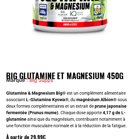
BIG GLUTAMINE ET MAGNESIUM 450G
Marque
:
Big Supps
Glutamine & Magnesium Big®
est un complément alimentaire
associant
L-Glutamine Kyowa®
, du
magnésium Albion®
sous
deux formes complémentaires et un extrait de
prune japonaise
fermentée (Prunus mume)
. Chaque dose apporte
4,17 g de L-
glutamine
ainsi que du magnésium, contribuant notamment à
une fonction musculaire normale et à la réduction de la fatigue.
À partir de
29,99
€