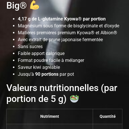
Big®
4,17 g de L-glutamine Kyowa® par portion
Magnésium sous forme de bisglycinate et d’oxyde
Matières premières premium Kyowa® et Albion®
Avec extrait de prune japonaise fermentée
Sans sucres
Faible apport calorique
Format poudre facile à mélanger
Saveur kiwi agréable
Jusqu’à
90 portions
par pot
Valeurs nutritionnelles (par
portion de 5 g)
Nutriment
Quantité