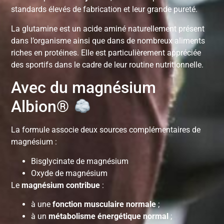
standards élevés de fabrication et leur grande pureté.
La glutamine est un acide aminé naturellement présent
dans l’organisme ainsi que dans de nombreux aliments
riches en protéines. Elle est particulièrement appréciée
des sportifs dans le cadre de leur routine nutritionnelle.
Avec du magnésium
Albion®
La formule associe deux sources complémentaires de
magnésium :
Bisglycinate de magnésium
Oxyde de magnésium
Le
magnésium contribue
:
à une
fonction musculaire normale
;
à un
métabolisme énergétique normal
;