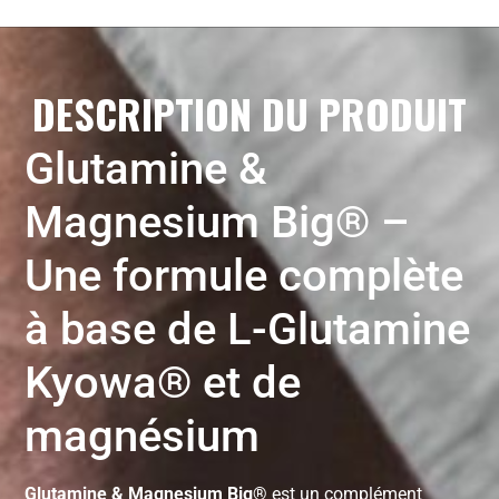
DESCRIPTION DU PRODUIT
Glutamine &
Magnesium Big® –
Une formule complète
à base de L-Glutamine
Kyowa® et de
magnésium
Glutamine & Magnesium Big®
est un complément