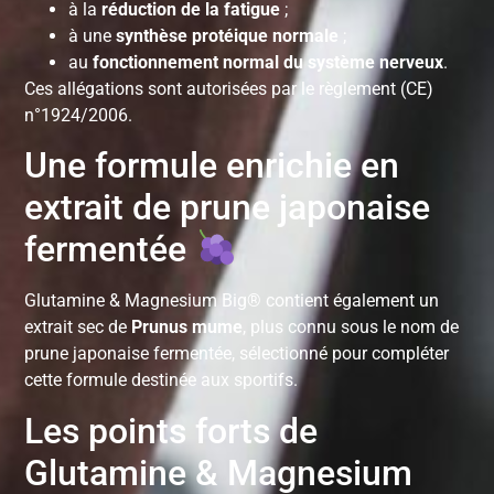
à la
réduction de la fatigue
;
à une
synthèse protéique normale
;
au
fonctionnement normal du système nerveux
.
Ces allégations sont autorisées par le règlement (CE)
n°1924/2006.
Une formule enrichie en
extrait de prune japonaise
fermentée
Glutamine & Magnesium Big® contient également un
extrait sec de
Prunus mume
, plus connu sous le nom de
prune japonaise fermentée, sélectionné pour compléter
cette formule destinée aux sportifs.
Les points forts de
Glutamine & Magnesium