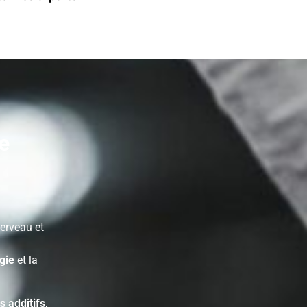
de
erveau et
gie
et la
 additifs
,