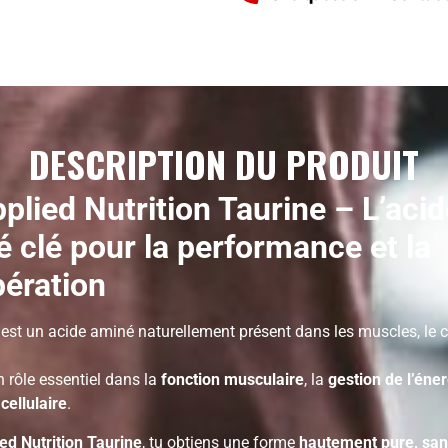
DESCRIPTION DU PRODUIT
plied Nutrition Taurine – L’aci
 clé pour la performance et la
ération
est un acide aminé naturellement présent dans les muscles, le c
n rôle essentiel dans la
fonction musculaire
, la
gestion de l’éner
cellulaire
.
ed Nutrition Taurine
, tu obtiens une forme
hautement pure, sans