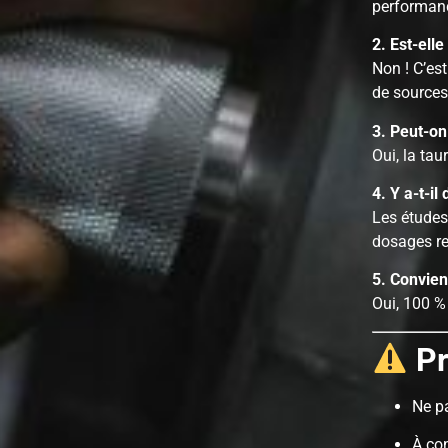
performanc
2. Est-ell
Non ! C’est
de sources
3. Peut-on
Oui, la tau
4. Y a-t-il
Les études
dosages 
5. Convien
Oui, 100 %
Pr
Ne p
À co