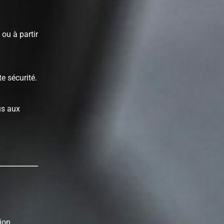
 ou à partir
e sécurité.
us aux
ion