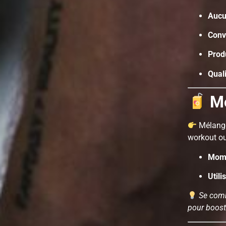
Aucu
Conv
Produ
Qual
M
Mélang
workout ou
Mome
Utili
Se comb
pour booste