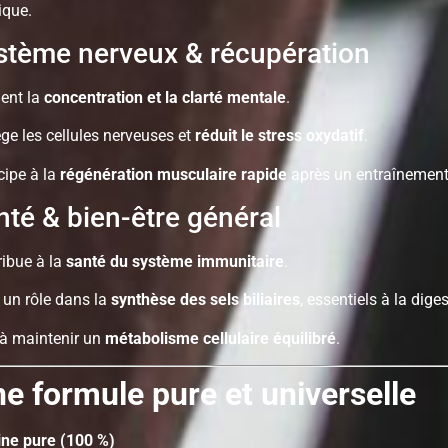
ique.
tème nerveux & récupération
ient la
concentration et la clarté mentale
.
ge les cellules nerveuses et
réduit le stress oxydatif
.
cipe à la
régénération musculaire rapide
après un entraînement 
té & bien-être général
ribue à la
santé du système immunitaire
.
 un rôle dans la
synthèse des sels biliaires
, essentiels à la diges
 à maintenir un
métabolisme cellulaire équilibré
.
e formule pure et universelle
ine pure (100 %)