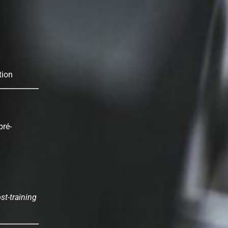
tion
pré-
st-training