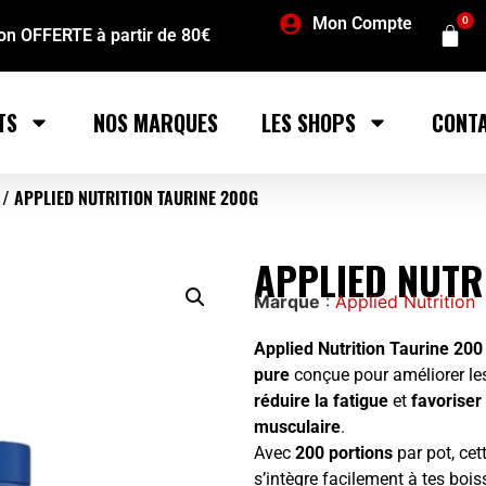
Mon Compte
0
son OFFERTE à partir de 80€
TS
NOS MARQUES
LES SHOPS
CONT
/ APPLIED NUTRITION TAURINE 200G
APPLIED NUTR
Marque
:
Applied Nutrition
Applied Nutrition Taurine 200
pure
conçue pour améliorer l
réduire la fatigue
et
favoriser
musculaire
.
Avec
200 portions
par pot, cet
s’intègre facilement à tes boi