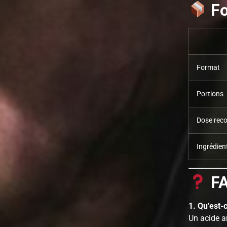
Fo
Format
Portions
Dose re
Ingrédient
F
1. Qu’est-
Un acide a