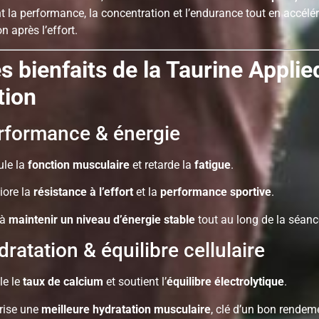
t la performance, la concentration et l’endurance tout en accélér
n après l’effort.
s bienfaits de la Taurine Applie
tion
formance & énergie
ule la
fonction musculaire
et retarde la
fatigue
.
iore la
résistance à l’effort
et la
performance sportive
.
 à
maintenir un niveau d’énergie stable
tout au long de la séanc
ratation & équilibre cellulaire
le le
taux de calcium
et soutient l’
équilibre électrolytique
.
rise une
meilleure hydratation musculaire
, clé d’un bon rendem