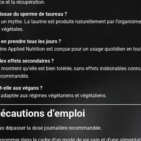
e et la récupération.
e issue du sperme de taureau ?
 un mythe. La taurine est produite naturellement par l’organisme
 végétales.
 en prendre tous les jours ?
rine Applied Nutrition est conçue pour un usage quotidien en tout
 des effets secondaires ?
 montrent qu’elle est bien tolérée, sans effets indésirables conn
recommandés.
t-elle aux végans ?
 adaptée aux régimes végétariens et végétaliens.
écautions d’emploi
as dépasser la dose journalière recommandée.
nsommer dans le cadre d’un mode de vie sain et d’une alimentat