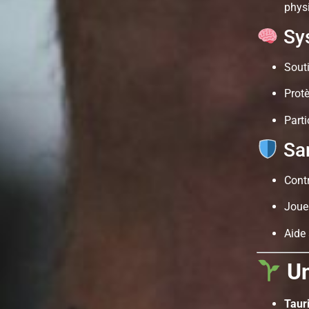
phys
Sys
Sout
Protè
Parti
San
Cont
Joue
Aide
Un
Taur