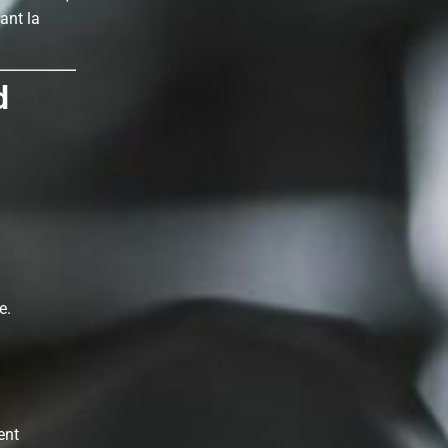
ant la
d
e.
ent