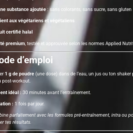
ne substance ajoutée
: sans colorants, sans sucre, sans gluten
ient aux végétariens et végétaliens
it certifié halal
ité premium
, testée et approuvée selon les normes Applied Nutri
ode d’emploi
er
1 g de poudre
(une dose) dans de l’eau, un jus ou ton shaker 
 post-workout.
nt idéal :
30 minutes avant l’entraînement.
sation :
1 fois par jour.
ine parfaitement avec les formules pré-entraînement, intra ou po
r tes résultats.