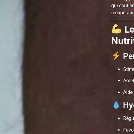
qui soutien
récupératio
Le
Nutri
Per
Stim
Amél
Aide
Hyd
Régu
Favo