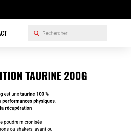
ACT
ITION TAURINE 200G
 g
est une
taurine 100 %
es
performances physiques
,
 la récupération
te poudre micronisée
ssons ou shakers, avant ou