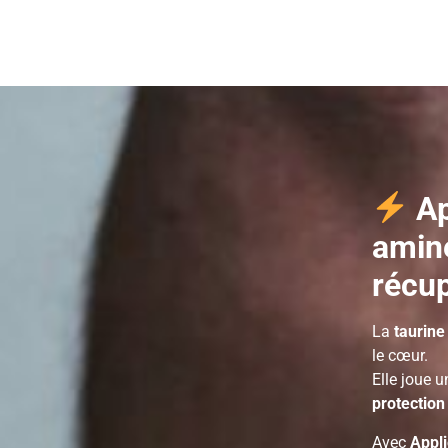
Ap
aminé
récup
La
taurine
le cœur.
Elle joue u
protection 
Avec
Appli