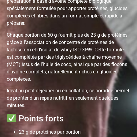
préparation à base d’avoine complète biologique,
spécialement formulée pour apporter protéines, glucides
complexes et fibres dans un format simple et rapide à
préparer.
Chaque portion de 60 g fournit plus de 23 g de protéines
grâce à l’association de concentré de protéines de
lactosérum et d’isolat de whey ISO-XP®. Cette formule
est complétée par des triglycérides à chaîne moyenne
(MCT) issus de l’huile de coco, ainsi que par des flocons
d’avoine complets, naturellement riches en glucides
complexes.
Idéal au petit-déjeuner ou en collation, ce porridge permet
de profiter d’un repas nutritif en seulement quelques
minutes.
Points forts
23 g de protéines par portion