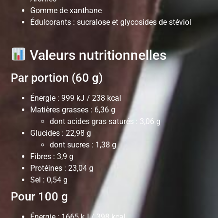
Gomme de xanthane
Édulcorants : sucralose et glycosides de stéviol
Valeurs nutritionnelles
Par portion (60 g)
Énergie : 999 kJ / 238 kcal
Matières grasses : 6,36 g
dont acides gras saturés : 3,06 g
Glucides : 22,98 g
dont sucres : 1,38 g
Fibres : 3,9 g
Protéines : 23,04 g
Sel : 0,54 g
Pour 100 g
Énergie : 1665 kJ / 398 kcal