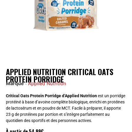
APPLIED NUTRITION CRITICAL OATS
PROTEIN PORRIDGE
Marque
:
Applied Nutrition
Critical Oats Protein Porridge d’Applied Nutrition
est un porridge
protéiné à base d’avoine complète biologique, enrichi en protéines
de lactosérum et en poudre de MCT. Facile à préparer, il apporte
23 g de protéines par portion et s’intègre parfaitement au
quotidien des sportifs et des personnes actives.
À partir de
54,99
€