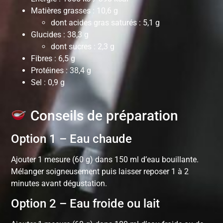
Matières grasses : 10,6 g
dont acides gras saturés : 5,1 g
Glucides : 38,3 g
dont sucres : 2,3 g
Fibres : 6,5 g
Protéines : 38,4 g
Sel : 0,9 g
Conseils de préparation
Option 1 – Eau chaude
Ajouter 1 mesure (60 g) dans 150 ml d’eau bouillante.
Mélanger soigneusement puis laisser reposer 1 à 2
minutes avant dégustation.
Option 2 – Eau froide ou lait