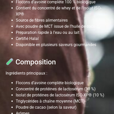
Flocons d’avoine complète 100 % biologique
Contient du concentré de whey et de l’isolat ISO-
XP®
Source de fibres alimentaires
Avec poudre de MCT issue de l’huile de coco
Préparation rapide à l’eau ou au lait
Certifié Halal
Disponible en plusieurs saveurs gourmandes
Composition
Ingrédients principaux :
Flocons d’avoine complète biologique
Concentré de protéines de lactosérum (30 %)
Isolat de protéines de lactosérum ISO-XP® (10 %)
Triglycérides à chaîne moyenne (MCT)
Poudre de cacao (selon la saveur)
Arômes