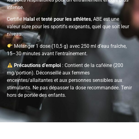
intense.
Certifié
Halal
et
testé pour les athlètes
, ABE est une
valeur sûre pour les sportifs exigeants, quel que soit leur
niveau.
Mélanger 1 dose (10,5 g) avec 250 ml d’eau fraîche,
15–30 minutes avant l’entraînement.
Précautions d’emploi
: Contient de la caféine (200
mg/portion). Déconseillé aux femmes
enceintes/allaitantes et aux personnes sensibles aux
stimulants. Ne pas dépasser la dose recommandée. Tenir
hors de portée des enfants.