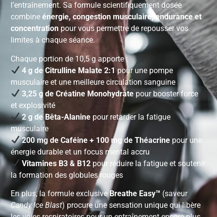
l’entraînement. Sa formule scientifiquement dosée
combine
énergie, congestion musculaire, endurance et
concentration
pour vous permettre de repousser vos
limites à chaque séance.
Chaque portion de 10,5 g apporte :
4 g de Citrulline Malate 2:1
pour une pompe
musculaire et une meilleure circulation sanguine
3,25 g de Créatine Monohydrate
pour booster force
et explosivité
2 g de Bêta-Alanine
pour retarder la fatigue
musculaire
200 mg de Caféine + 100 mg de Théacrine
pour une
énergie durable et un focus mental accru
Vitamines B3 & B12
pour réduire la fatigue et soutenir
la formation des globules rouges
En plus, la formule exclusive
Breathe Easy™
(saveur
Candy Ice Blast
) procure une sensation unique qui libère
les voies respiratoires pour un entraînement encore plus