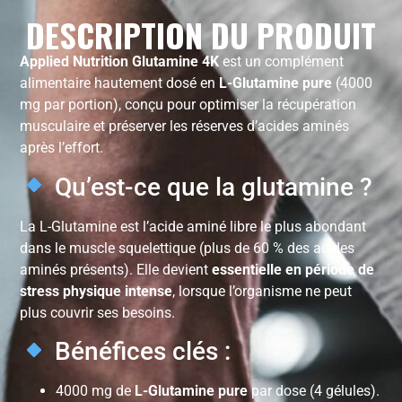
DESCRIPTION DU PRODUIT
Applied Nutrition Glutamine 4K
est un complément
alimentaire hautement dosé en
L-Glutamine pure
(4000
mg par portion), conçu pour optimiser la récupération
musculaire et préserver les réserves d’acides aminés
après l’effort.
Qu’est-ce que la glutamine ?
La L-Glutamine est l’acide aminé libre le plus abondant
dans le muscle squelettique (plus de 60 % des acides
aminés présents). Elle devient
essentielle en période de
stress physique intense
, lorsque l’organisme ne peut
plus couvrir ses besoins.
Bénéfices clés :
4000 mg de
L-Glutamine pure
par dose (4 gélules).