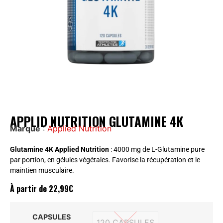
APPLID NUTRITION GLUTAMINE 4K
Marque
:
Applied Nutrition
Glutamine 4K Applied Nutrition
: 4000 mg de L-Glutamine pure
par portion, en gélules végétales. Favorise la récupération et le
maintien musculaire.
À partir de
22,99
€
CAPSULES
120 CAPSULES