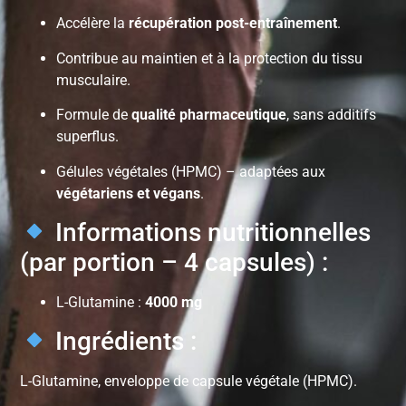
Accélère la
récupération post-entraînement
.
Contribue au maintien et à la protection du tissu
musculaire.
Formule de
qualité pharmaceutique
, sans additifs
superflus.
Gélules végétales (HPMC) – adaptées aux
végétariens et végans
.
Informations nutritionnelles
(par portion – 4 capsules) :
L-Glutamine :
4000 mg
Ingrédients :
L-Glutamine, enveloppe de capsule végétale (HPMC).