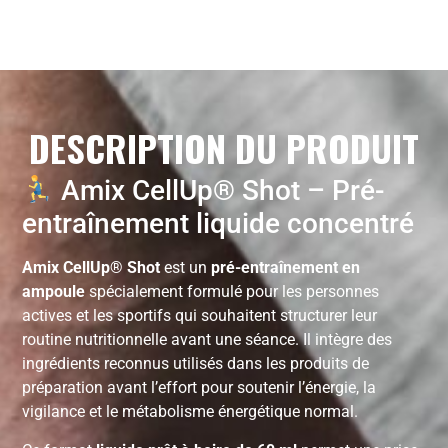
DESCRIPTION DU PRODUIT
Amix CellUp® Shot – Pré-
entraînement liquide concentré
Amix CellUp® Shot
est un
pré-entraînement en
ampoule
spécialement formulé pour les personnes
actives et les sportifs qui souhaitent structurer leur
routine nutritionnelle avant une séance. Il intègre des
ingrédients reconnus utilisés dans les produits de
préparation avant l’effort pour soutenir l’énergie, la
vigilance et le métabolisme énergétique normal.