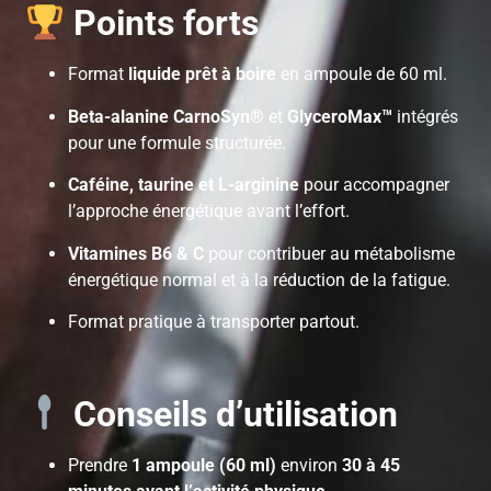
Points forts
Format
liquide prêt à boire
en ampoule de 60 ml.
Beta-alanine CarnoSyn®
et
GlyceroMax™
intégrés
pour une formule structurée.
Caféine, taurine et L-arginine
pour accompagner
l’approche énergétique avant l’effort.
Vitamines B6 & C
pour contribuer au métabolisme
énergétique normal et à la réduction de la fatigue.
Format pratique à transporter partout.
Conseils d’utilisation
Prendre
1 ampoule (60 ml)
environ
30 à 45