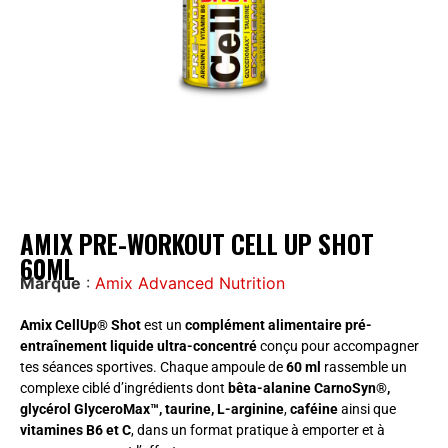
AMIX PRE-WORKOUT CELL UP SHOT
60ML
Marque
:
Amix Advanced Nutrition
Amix CellUp® Shot
est un
complément alimentaire pré-
entraînement liquide ultra-concentré
conçu pour accompagner
tes séances sportives. Chaque ampoule de
60 ml
rassemble un
complexe ciblé d’ingrédients dont
bêta-alanine CarnoSyn®,
glycérol GlyceroMax™, taurine, L-arginine
,
caféine
ainsi que
vitamines B6 et C
, dans un format pratique à emporter et à