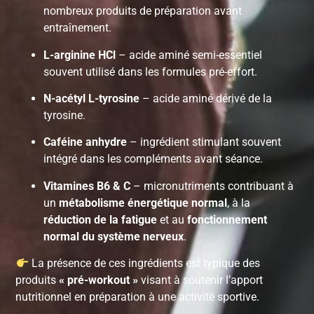
nombreux produits de préparation avant
entraînement.
L-arginine HCl
– acide aminé semi-essentiel
souvent utilisé dans les formules pré-effort.
N-acétyl L-tyrosine
– acide aminé dérivé de la
tyrosine.
Caféine anhydre
– ingrédient stimulant souvent
intégré dans les compléments avant séance.
Vitamines B6 & C
– micronutriments contribuant à
un
métabolisme énergétique normal
, à la
réduction de la fatigue
et au
fonctionnement
normal du système nerveux
.
La présence de ces ingrédients est typique des
produits
« pré-workout »
visant à soutenir l’apport
nutritionnel en préparation à une activité sportive.