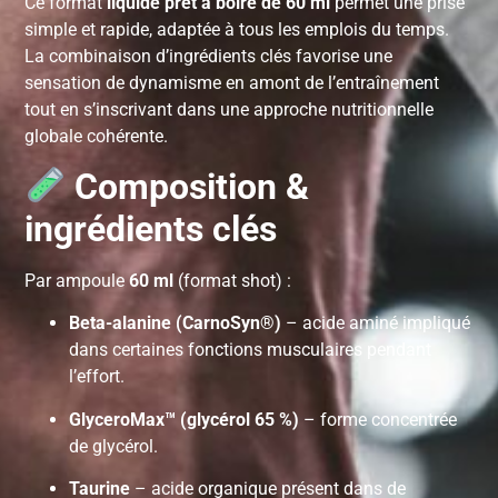
Ce format
liquide prêt à boire de 60 ml
permet une prise
simple et rapide, adaptée à tous les emplois du temps.
La combinaison d’ingrédients clés favorise une
sensation de dynamisme en amont de l’entraînement
tout en s’inscrivant dans une approche nutritionnelle
globale cohérente.
Composition &
ingrédients clés
Par ampoule
60 ml
(format shot) :
Beta-alanine (CarnoSyn®)
– acide aminé impliqué
dans certaines fonctions musculaires pendant
l’effort.
GlyceroMax™ (glycérol 65 %)
– forme concentrée
de glycérol.
Taurine
– acide organique présent dans de