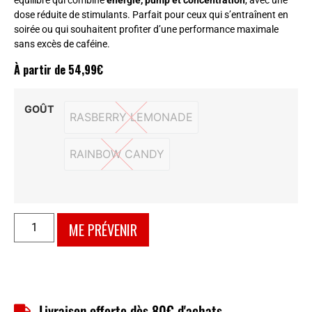
équilibré qui combine
énergie, pump et concentration
, avec une
dose réduite de stimulants. Parfait pour ceux qui s’entraînent en
soirée ou qui souhaitent profiter d’une performance maximale
sans excès de caféine.
À partir de
54,99
€
GOÛT
RASBERRY LEMONADE
RASBERRY LEMONADE
RAINBOW CANDY
RAINBOW CANDY
ME PRÉVENIR
Livraison offerte dès 80€ d'achats