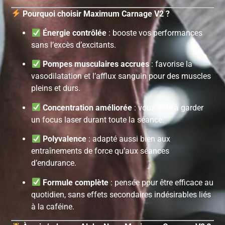
Pourquoi choisir Maximum Carnage V2 ?
Énergie contrôlée
: booste vos performances
sans l’excès d’excitants.
Pompes musculaires accrues
: favorise la
vasodilatation et l’afflux sanguin pour des muscles
pleins et durs.
Concentration améliorée
: vous aide à garder
un focus laser durant toute la séance.
Polyvalence
: adapté aussi bien aux
entraînements de force qu’aux séances
d’endurance.
Formule complète
: pensée pour être efficace au
quotidien, sans effets secondaires indésirables liés
à la caféine.