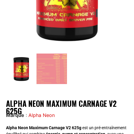
ALPHA NEON MAXIMUM CARNAGE V2
625G
Marque
:
Alpha Neon
Alpha Neon Maximum Carnage V2 625g
est un pré-entraînement