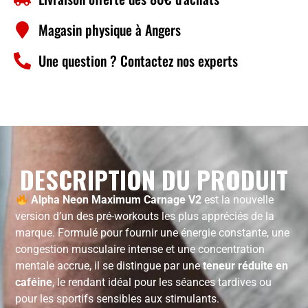
Magasin physique à Angers
Une question ? Contactez nos experts
DESCRIPTION DU PRODUIT
Alpha Neon Maximum Carnage V2
est la nouvelle
version d’un des pré-workouts les plus appréciés de la
marque. Formulé pour fournir une énergie constante, une
congestion musculaire intense et une concentration
mentale accrue, il se distingue par une
teneur réduite en
caféine
, le rendant idéal pour les séances tardives ou
pour les sportifs sensibles aux stimulants.