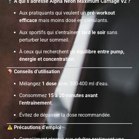
À qui s’adresse Alpha Neon Maximum Carnage V2 ?
Aux pratiquants qui veulent un
pré-workout
efficace
mais moins dosé en stimulants.
Aux sportifs qui s’entraînent
tard le soir
sans
perturber leur sommeil.
À ceux qui recherchent un
équilibre entre pump,
énergie et concentration
.
Conseils d’utilisation
Mélangez
1 dose
avec 300-400 ml d’eau.
Consommez
15 à 20 minutes avant
l’entraînement
.
Évitez de dépasser la dose recommandée.
Précautions d’emploi