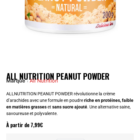
ALL NUTRITION PEANUT POWDER
Marque
:
All Nutrition
ALLNUTRITION PEANUT POWDER révolutionne la crème
d’arachides avec une formule en poudre
riche en protéines, faible
en matières grasses
et
sans sucre ajouté
. Une alternative saine,
savoureuse et polyvalente.
À partir de
7,99
€