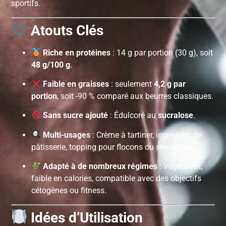
sportifs.
Atouts Clés
Riche en protéines
: 14 g par portion (30 g), soit
48 g/100 g
.
Faible en graisses
: seulement
4,2 g par
portion
, soit -90 % comparé aux beurres classiques.
Sans sucre ajouté
: Édulcoré au
sucralose
.
Multi-usages
: Crème à tartiner, ingrédient de
pâtisserie, topping pour flocons ou smoothies.
Adapté à de nombreux régimes
: Végétalien,
faible en calories, compatible avec des objectifs
cétogènes ou fitness.
Idées d’Utilisation