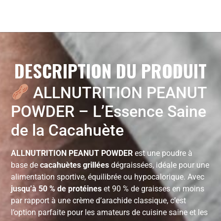
DESCRIPTION DU PRODUIT
ALLNUTRITION PEANUT
POWDER – L’Essence Saine
de la Cacahuète
ALLNUTRITION PEANUT POWDER
est une poudre à
base de
cacahuètes grillées
dégraissées, idéale pour une
alimentation sportive, équilibrée ou hypocalorique. Avec
jusqu’à 50 % de protéines
et 90 % de graisses en moins
par rapport à une crème d’arachide classique, c’est
l’option parfaite pour les amateurs de cuisine saine et les