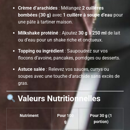
Crème d’arachides
: Mélangez
2 cuillères
bombées (30 g)
avec
1 cuillère à soupe d’eau
pour
une pâte à tartiner maison.
Milkshake protéiné
: Ajoutez
30 g
à
250 ml
de lait
ou d’eau pour un shake riche et onctueux.
Topping ou ingrédient
: Saupoudrez sur vos
flocons d’avoine, pancakes, porridges ou desserts.
Astuce salée
: Relevez vos sauces, currys ou
soupes avec une touche d’arachide sans excès de
gras.
Valeurs Nutritionnelles
Nutriment
Pour 100
Pour 30 g (1
g
portion)