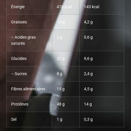
Énergie
476 kcal
143 kcal
Graisses
14 g
4,2 g
– Acides gras
2 g
0,6 g
saturés
Glucides
32 g
9,6 g
– Sucres
8 g
2,4 g
Fibres alimentaires
15 g
4,5 g
Protéines
48 g
14 g
Sel
1 g
0,3 g