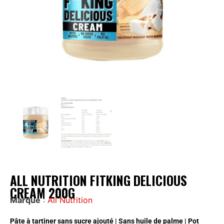
ALL NUTRITION FITKING DELICIOUS
CREAM 200G
Marque
:
All Nutrition
Pâte à tartiner sans sucre ajouté | Sans huile de palme | Pot