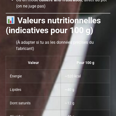
(on ne juge pas)
Valeurs nutritionnelles
(indicatives pour 100 g)
(À adapter si tu as les données précises du
fabricant)
Valeur
Pour 100 g
Énergie
~520 kcal
Lipides
~40 g
Dont saturés
~12 g