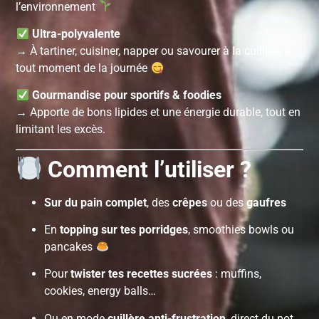
l’environnement
Ultra-polyvalente
→ À tartiner, cuisiner, napper ou savourer à la cuillère, à
tout moment de la journée
Gourmandise pour sportifs & foodies
→ Apporte de bons lipides et une énergie durable, tout en
limitant les excès.
Comment l’utiliser ?
Sur du pain complet
, des
crêpes
ou des
gaufres
En
topping sur tes porridges
, smoothies bowls ou
pancakes
Pour
twister tes recettes sucrées
: muffins,
cookies, energy balls…
Ou en mode
cuillère anti-frustration
, direct du pot