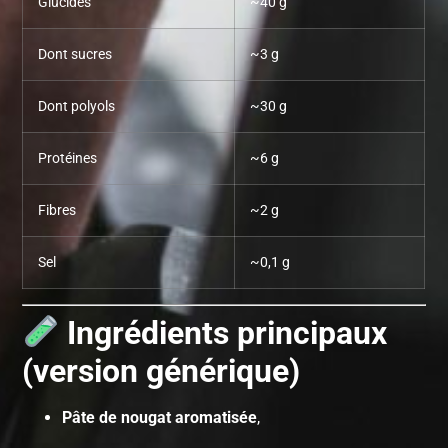
Glucides
~40 g
Dont sucres
~3 g
Dont polyols
~30 g
Protéines
~6 g
Fibres
~2 g
Sel
~0,1 g
Ingrédients principaux
(version générique)
Pâte de nougat aromatisée
,