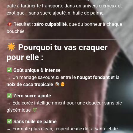
pâte à tartiner te transporte dans un univers crémeux et
exotique… sans sucre ajouté, ni huile de palme.
Résultat :
zéro culpabilité
, que du bonheur à chaque
bouchée.
Pourquoi tu vas craquer
pour elle :
Goût unique & intense
→ Un mariage savoureux entre le
nougat fondant
et la
noix de coco tropicale
Zéro sucre ajouté
→ Édulcorée intelligemment pour une douceur sans pic
glycémique
Sans huile de palme
→ Formule plus clean, respectueuse de ta santé et de