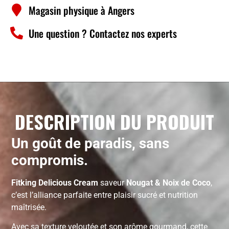
Magasin physique à Angers
Une question ? Contactez nos experts
DESCRIPTION DU PRODUIT
Un goût de paradis, sans
compromis.
Fitking Delicious Cream
saveur
Nougat & Noix de Coco
,
c’est l’alliance parfaite entre plaisir sucré et nutrition
maîtrisée.
Avec sa texture veloutée et son arôme gourmand, cette