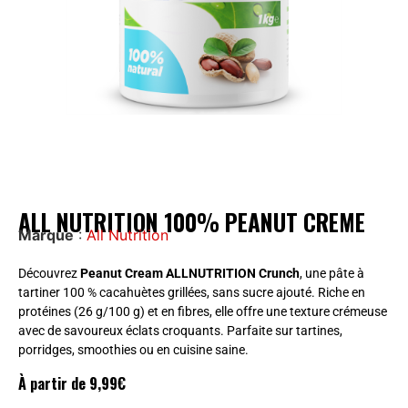
ALL NUTRITION 100% PEANUT CREME
Marque
:
All Nutrition
Découvrez
Peanut Cream ALLNUTRITION Crunch
, une pâte à
tartiner 100 % cacahuètes grillées, sans sucre ajouté. Riche en
protéines (26 g/100 g) et en fibres, elle offre une texture crémeuse
avec de savoureux éclats croquants. Parfaite sur tartines,
porridges, smoothies ou en cuisine saine.
À partir de
9,99
€