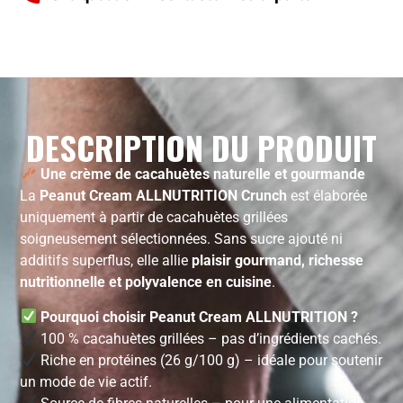
DESCRIPTION DU PRODUIT
Une crème de cacahuètes naturelle et gourmande
La
Peanut Cream ALLNUTRITION Crunch
est élaborée
uniquement à partir de cacahuètes grillées
soigneusement sélectionnées. Sans sucre ajouté ni
additifs superflus, elle allie
plaisir gourmand, richesse
nutritionnelle et polyvalence en cuisine
.
Pourquoi choisir Peanut Cream ALLNUTRITION ?
100 % cacahuètes grillées – pas d’ingrédients cachés.
Riche en protéines (26 g/100 g) – idéale pour soutenir
un mode de vie actif.