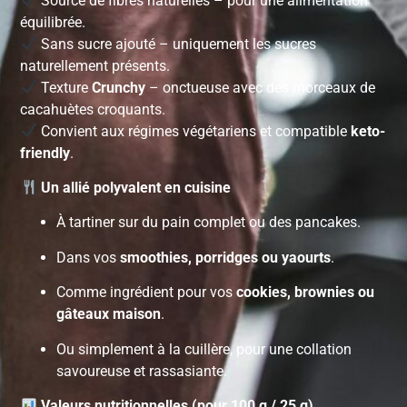
Source de fibres naturelles – pour une alimentation
équilibrée.
Sans sucre ajouté – uniquement les sucres
naturellement présents.
Texture
Crunchy
– onctueuse avec des morceaux de
cacahuètes croquants.
Convient aux régimes végétariens et compatible
keto-
friendly
.
Un allié polyvalent en cuisine
À tartiner sur du pain complet ou des pancakes.
Dans vos
smoothies, porridges ou yaourts
.
Comme ingrédient pour vos
cookies, brownies ou
gâteaux maison
.
Ou simplement à la cuillère, pour une collation
savoureuse et rassasiante.
Valeurs nutritionnelles (pour 100 g / 25 g)