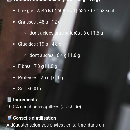
Énergie : 2546 kJ / 608 kcal | 636 kJ / 152 kcal
Graisses : 48 g | 12 g
dont acides gras saturés : 6 g | 1,5 g
Glucides : 19 g | 4,8 g
dont sucres : 6,4 g | 1,6 g
Fibres : 7,3 g | 1,8 g
Protéines : 26 g | 6,4 g
Sel : <0,01 g
Ingrédients
100 % cacahuètes grillées (arachide).
Conseils d’utilisation
À déguster selon vos envies : en tartine, dans un