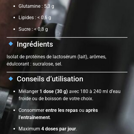
Glutamine : 5,3 g
Lipides : < 0,6 g
Sucre : < 0,8 g
Ingrédients
Isolat de protéines de lactosérum (lait), arômes,
édulcorant : sucralose, sel.
Conseils d’utilisation
Mélanger
1 dose (30 g)
avec 180 à 240 ml d’eau
froide ou de boisson de votre choix.
Consommer
entre les repas
ou
après
l’entraînement
.
Maximum
4 doses par jour
.