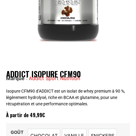
ADDICT ISOPURE CFM90
Marque
:
Addict Sport Nutrition
Isopure CFM90 d’ADDICT est un isolat de whey premium à 90 %,
légèrement hydrolysé, riche en BCAA et glutamine, pour une
récupération et une performance optimales.
À partir de
49,99
€
GOÛT
CHOCOLAT
VANILLE
SNICKERS