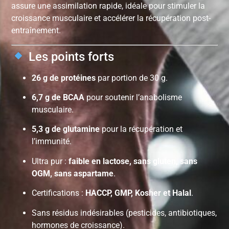
assure une assimilation rapide, idéale pour stimuler la
croissance musculaire et accélérer la récupération post-
entraînement.
Les points forts
26 g de protéines
par portion de 30 g.
6,7 g de BCAA
pour soutenir l’anabolisme
musculaire.
5,3 g de glutamine
pour la récupération et
l’immunité.
Ultra pur :
faible en lactose, sans gluten, sans
OGM, sans aspartame
.
Certifications :
HACCP, GMP, Kosher et Halal
.
Sans résidus indésirables (pesticides, antibiotiques,
hormones de croissance).