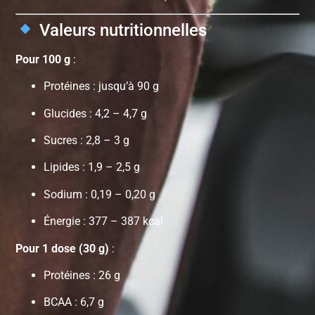
Valeurs nutritionnelles
Pour 100 g
:
Protéines : jusqu’à 90 g
Glucides : 4,2 – 4,7 g
Sucres : 2,8 – 3 g
Lipides : 1,9 – 2,5 g
Sodium : 0,19 – 0,20 g
Énergie : 377 – 387 kcal
Pour 1 dose (30 g)
:
Protéines : 26 g
BCAA : 6,7 g