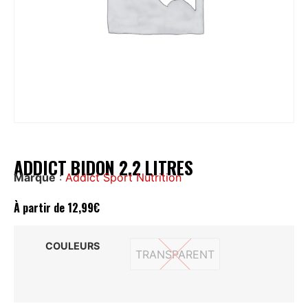
ADDICT BIDON 2.2 LITRES
Marque
:
Addict Sport Nutrition
À partir de
12,99
€
COULEURS
TRANSPARENT
TRANSPARENT