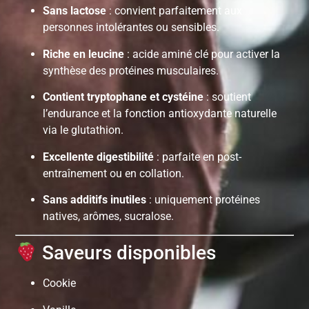
Sans lactose
: convient parfaitement aux
personnes intolérantes ou sensibles.
Riche en leucine
: acide aminé clé pour activer la
synthèse des protéines musculaires.
Contient tryptophane et cystéine
: soutient
l’endurance et la fonction antioxydante naturelle
via le glutathion.
Excellente digestibilité
: parfaite en post-
entraînement ou en collation.
Sans additifs inutiles
: uniquement protéines
natives, arômes, sucralose.
Saveurs disponibles
Cookie