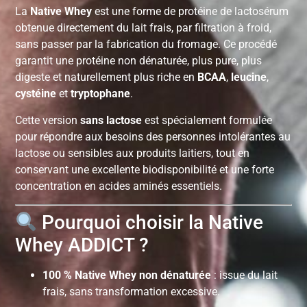
La
Native Whey
est une forme de protéine de lactosérum
obtenue directement du lait frais, par filtration à froid,
sans passer par la fabrication du fromage. Ce procédé
garantit une protéine non dénaturée, plus pure, plus
digeste et naturellement plus riche en
BCAA
,
leucine
,
cystéine
et
tryptophane
.
Cette version
sans lactose
est spécialement formulée
pour répondre aux besoins des personnes intolérantes au
lactose ou sensibles aux produits laitiers, tout en
conservant une excellente biodisponibilité et une forte
concentration en acides aminés essentiels.
Pourquoi choisir la Native
Whey ADDICT ?
100 % Native Whey non dénaturée
: issue du lait
frais, sans transformation excessive.