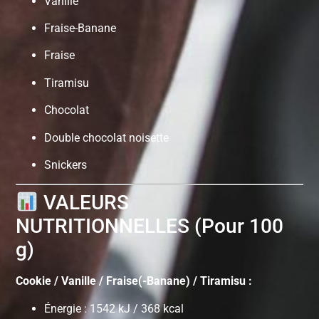
Vanille
Fraise-Banane
Fraise
Tiramisu
Chocolat
Double chocolat noisette
Snickers
VALEURS
NUTRITIONNELLES (Pour 100
g)
Cookie / Vanille / Fraise(-Banane) / Tiramisu :
Énergie : 1542 kJ / 368 kcal