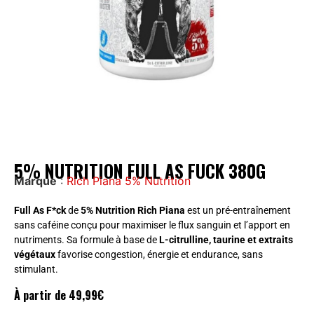
5% NUTRITION FULL AS FUCK 380G
Marque
:
Rich Piana 5% Nutrition
Full As F*ck
de
5% Nutrition Rich Piana
est un pré-entraînement
sans caféine conçu pour maximiser le flux sanguin et l’apport en
nutriments. Sa formule à base de
L-citrulline, taurine et extraits
végétaux
favorise congestion, énergie et endurance, sans
stimulant.
À partir de
49,99
€