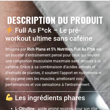
DESCRIPTION DU PRODUIT
Full As F*ck – Le pré-
workout ultime sans caféine
Imaginé par
Rich Piana et 5% Nutrition
,
Full As F*ck
est
un booster d’entraînement pensé pour ceux qui veulent
une congestion musculaire maximale sans recours à la
caféine. Grâce à sa combinaison d’acides aminés et
d’extraits de plantes, il soutient l’apport en nutriments et
en oxygène vers les muscles, améliorant vos
performances et vos sensations à l’entraînement.
Les ingrédients phares
L-Citrulline
: acide aminé reconnu pour son rôle