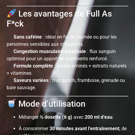
Les avantages de Full As
F*ck
Sans caféine
: idéal en fin de journée ou pour les
personnes sensibles aux stimulants.
Congestion musculaire maximale
: flux sanguin
optimisé pour un apport en nutriments renforcé.
Formule complète
: acides aminés + extraits naturels
+ vitamines.
Saveurs variées
: fruit punch, framboise, grenade ou
baie sauvage.
Mode d’utilisation
Mélanger
½ dosette (6 g)
avec
200 ml d’eau
.
À consommer
30 minutes avant l’entraînement
, de