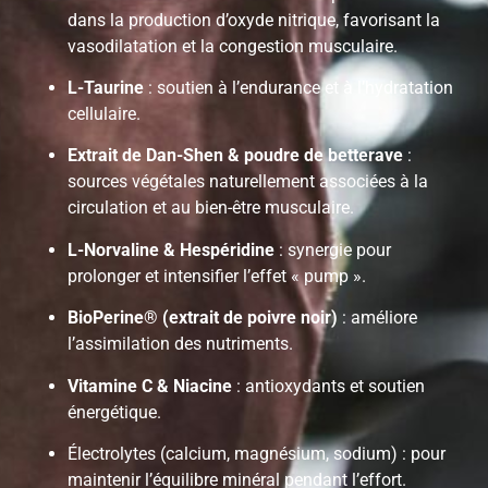
dans la production d’oxyde nitrique, favorisant la
vasodilatation et la congestion musculaire.
L-Taurine
: soutien à l’endurance et à l’hydratation
cellulaire.
Extrait de Dan-Shen & poudre de betterave
:
sources végétales naturellement associées à la
circulation et au bien-être musculaire.
L-Norvaline & Hespéridine
: synergie pour
prolonger et intensifier l’effet « pump ».
BioPerine® (extrait de poivre noir)
: améliore
l’assimilation des nutriments.
Vitamine C & Niacine
: antioxydants et soutien
énergétique.
Électrolytes (calcium, magnésium, sodium) : pour
maintenir l’équilibre minéral pendant l’effort.